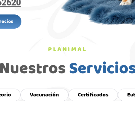
62620
Precios
PLANIMAL
Nuestros
Servicio
torio
Vacunación
Certificados
Eu