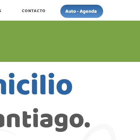
Auto - Agenda
S
CONTACTO
icilio
antiago.