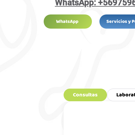
WhatsApp: +569759
WhatsApp
Servicios y 
Consultas
Labora