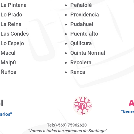
La Pintana
Peñalolé
Lo Prado
Providencia
La Reina
Pudahuel
Las Condes
Puente alto
Lo Espejo
Quilicura
Macul
Quinta Normal
Maipú
Recoleta
Ñuñoa
Renca
A
"Neuro
arlos"
Tel:
(+569) 75962620
"Vamos a todas las comunas d
e Santiago
"