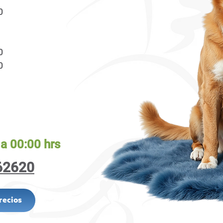
0
0
00
a 00:00 hrs
62620
Precios